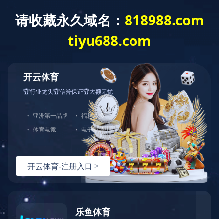
星空入口（中国）官方网站
网站星空入口（中国）
星空入口（中国）官方
官方网站
网站