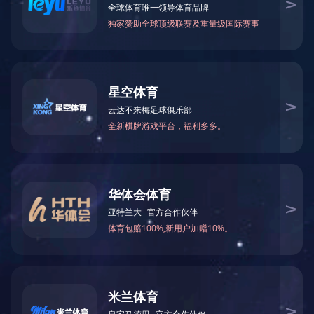
星空入口（中国）官方网站
>
星空入口（中国）官方网站
星空入口（中国）官方网站 ，是平凉市委
业布局成立的国有企业，注册资本3.93亿元
改革举措、重大工程项目，围绕全市“九大重
三次改革壮大，累计投资33亿元，实施中小
了装备制造、工程建设、基金投资、绿色建
资源回收利用等业务板块。现有全资子公司12
132人，资产总额达到50亿元。
下属的甘肃丰收机械有限责任公司，有机械
成了以石油机械加工、煤矿机械加工维修、
凉市首个引进吸收德国技术、设备的立体停车库