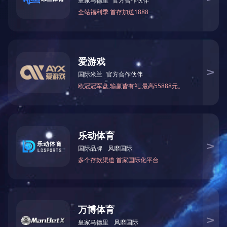
能立体车库工程研究中心。甘肃水建开发公
级等资质，是平凉市水利建设行业的骨干企
陇东地区水利工程勘察设计的头部企业。新能
凉市县域充换电设施补短板项目，计划新建充
售、维修、保养、充换电、餐饮住宿等一体化
34万平方米的标准化厂房，所需水、电、暖
字经济等企业入驻使用。周边配建公共租赁住房
耗材精细化管理（SPD）及药品、耗材、器
凉市特色优势农产品数字平台，开展农特产品
岩矿产资源5800万吨，通过整合开发，建成
围绕无人机研发制造、智慧物流、低空交通
范基地建设。